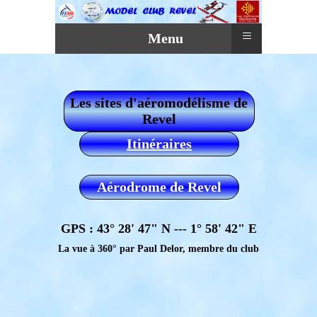
≡
Menu
Les sites d'aéromodélisme de
Revel
Itinéraires
Aérodrome de Revel
GPS : 43° 28' 47" N --- 1° 58' 42" E
La vue à 360° par Paul Delor, membre du club