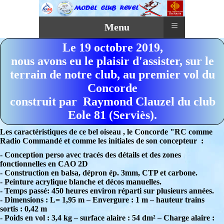
≡
Menu
Le 19 octobre 2019,
nous avons eu le plaisir d'assister, sur le
terrain de notre club, au premier vol du
Concorde
construit par Raymond Clauzel du club
Eole 81 (Serviès).
Les caractéristiques de ce bel oiseau , le Concorde "RC comme
Radio Commandé et comme les initiales de son concepteur :
- Conception perso avec tracés des détails et des zones
fonctionnelles en CAO 2D
- Construction en balsa, dépron ép. 3mm, CTP et carbone.
- Peinture acrylique blanche et décos manuelles.
- Temps passé: 450 heures environ réparti sur plusieurs années.
- Dimensions : L= 1,95 m – Envergure : 1 m – hauteur trains
sortis : 0,42 m
- Poids en vol : 3,4 kg – surface alaire : 54 dm² – Charge alaire :