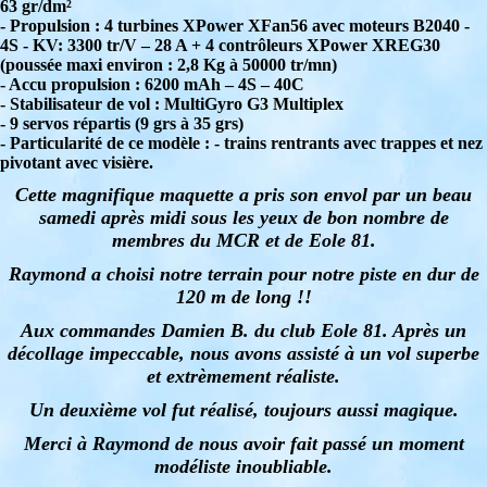
63 gr/dm²
- Propulsion : 4 turbines XPower XFan56 avec moteurs B2040 -
4S - KV: 3300 tr/V – 28 A + 4 contrôleurs XPower XREG30
(poussée maxi environ : 2,8 Kg à 50000 tr/mn)
- Accu propulsion : 6200 mAh – 4S – 40C
- Stabilisateur de vol : MultiGyro G3 Multiplex
- 9 servos répartis (9 grs à 35 grs)
- Particularité de ce modèle : - trains rentrants avec trappes et nez
pivotant avec visière.
Cette magnifique maquette a pris son envol par un beau
samedi après midi sous les yeux de bon nombre de
membres du MCR et de Eole 81.
Raymond a choisi notre terrain pour notre piste en dur de
120 m de long !!
Aux commandes Damien B. du club Eole 81. Après un
décollage impeccable, nous avons assisté à un vol superbe
et extrèmement réaliste.
Un deuxième vol fut réalisé, toujours aussi magique.
Merci à Raymond de nous avoir fait passé un moment
modéliste inoubliable.