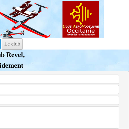
Le club
ub Revel,
pidement