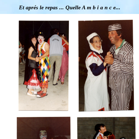
Et aprés le repas ... Quelle A m b i a n c e...