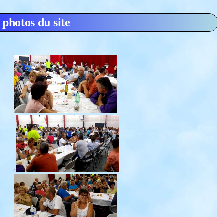
 photos du site
<